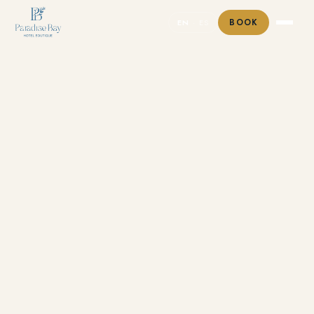
EN
· ES
BOOK