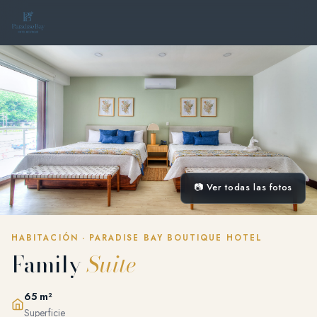
📷 Ver todas las fotos
HABITACIÓN · PARADISE BAY BOUTIQUE HOTEL
Family
Suite
65 m²
Superficie