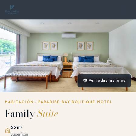
📷 Ver todas las fotos
HABITACIÓN · PARADISE BAY BOUTIQUE HOTEL
Family
Suite
65 m²
Superficie